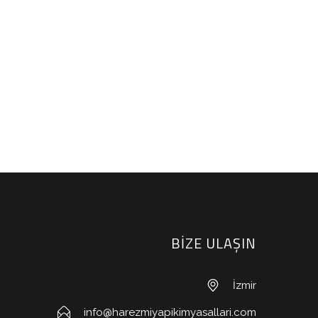
BİZE ULAŞIN
İzmir
info@harezmiyapikimyasallari.com