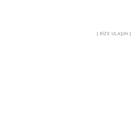
[ BİZE ULAŞIN ]
ADRES:
izmir
E-POSTA:
info@harez
TELEFON:
+90 507 95