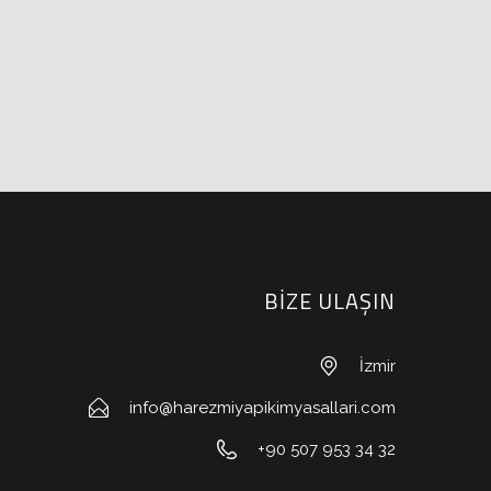
BİZE ULAŞIN
İzmir
info@harezmiyapikimyasallari.com
+90 507 953 34 32