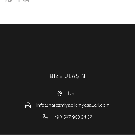
MART 20, 2020
BİZE ULAŞIN
İzmir
info@harezmiyapikimyasallari.com
+90 507 953 34 32